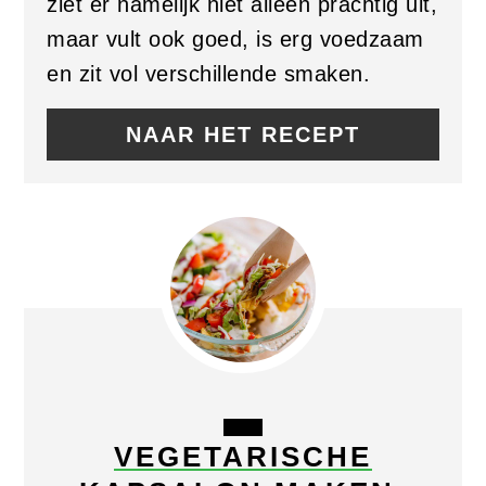
ziet er namelijk niet alleen prachtig uit,
maar vult ook goed, is erg voedzaam
en zit vol verschillende smaken.
NAAR HET RECEPT
CREATE
VEGETARISCHE
PINTEREST