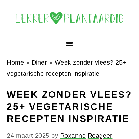
Spring
Door
Spring
Spring
naar
naar
naar
naar
de
de
de
de
hoofdnavigatie
hoofd
eerste
voettekst
inhoud
sidebar
Home
»
Diner
»
Week zonder vlees? 25+
vegetarische recepten inspiratie
WEEK ZONDER VLEES?
25+ VEGETARISCHE
RECEPTEN INSPIRATIE
24 maart 2025
by
Roxanne
Reageer