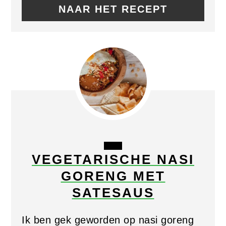
NAAR HET RECEPT
CREATE
VEGETARISCHE NASI
PINTEREST
GORENG MET
PIN
SATESAUS
Ik ben gek geworden op nasi goreng