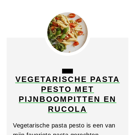
CREATE
VEGETARISCHE PASTA
PINTEREST
PESTO MET
PIN
PIJNBOOMPITTEN EN
RUCOLA
Vegetarische pasta pesto is een van
mijn favoriete pasta gerechten.