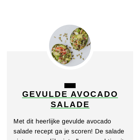
CREATE
GEVULDE AVOCADO
PINTEREST
SALADE
PIN
Met dit heerlijke gevulde avocado
salade recept ga je scoren! De salade