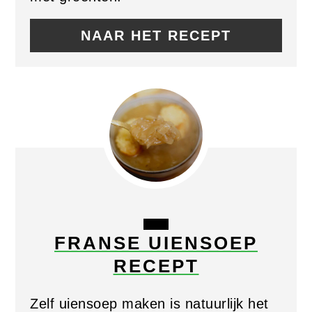
NAAR HET RECEPT
CREATE
FRANSE UIENSOEP
PINTEREST
RECEPT
PIN
Zelf uiensoep maken is natuurlijk het