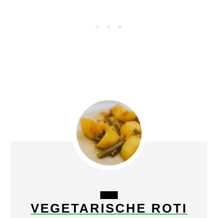
CREATE
VEGETARISCHE ROTI
PINTEREST