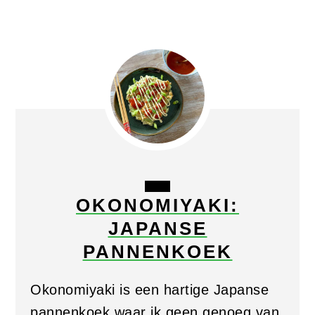
CREATE
OKONOMIYAKI:
PINTEREST
JAPANSE
PIN
PANNENKOEK
Okonomiyaki is een hartige Japanse
pannenkoek waar ik geen genoeg van