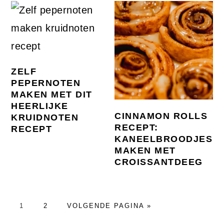
ZELF
PEPERNOTEN
MAKEN MET DIT
HEERLIJKE
CINNAMON ROLLS
KRUIDNOTEN
RECEPT:
RECEPT
KANEELBROODJES
MAKEN MET
CROISSANTDEEG
PAGINA
PAGINA
GA
1
2
VOLGENDE PAGINA »
NAAR