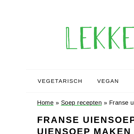
Spring
Door
Spring
Spring
naar
naar
naar
naar
de
de
de
de
hoofdnavigatie
hoofd
eerste
voettekst
inhoud
sidebar
VEGETARISCH
VEGAN
Home
»
Soep recepten
»
Franse u
FRANSE UIENSOEP
UIENSOEP MAKEN