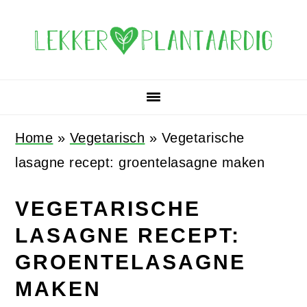
Spring
Door
Spring
Spring
naar
naar
naar
naar
de
de
de
de
hoofdnavigatie
hoofd
eerste
voettekst
inhoud
sidebar
Home
»
Vegetarisch
»
Vegetarische
lasagne recept: groentelasagne maken
VEGETARISCHE
LASAGNE RECEPT:
GROENTELASAGNE
MAKEN