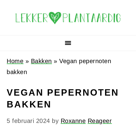
Spring
Door
Spring
Spring
naar
naar
naar
naar
de
de
de
de
hoofdnavigatie
hoofd
eerste
voettekst
inhoud
sidebar
Home
»
Bakken
»
Vegan pepernoten
bakken
VEGAN PEPERNOTEN
BAKKEN
5 februari 2024
by
Roxanne
Reageer