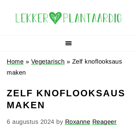
Spring
Door
Spring
Spring
naar
naar
naar
naar
de
de
de
de
hoofdnavigatie
hoofd
eerste
voettekst
inhoud
sidebar
Home
»
Vegetarisch
»
Zelf knoflooksaus
maken
ZELF KNOFLOOKSAUS
MAKEN
6 augustus 2024
by
Roxanne
Reageer