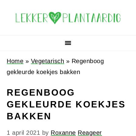
Spring
Door
Spring
Spring
naar
naar
naar
naar
de
de
de
de
hoofdnavigatie
hoofd
eerste
voettekst
inhoud
sidebar
Home
»
Vegetarisch
»
Regenboog
gekleurde koekjes bakken
REGENBOOG
GEKLEURDE KOEKJES
BAKKEN
1 april 2021
by
Roxanne
Reageer