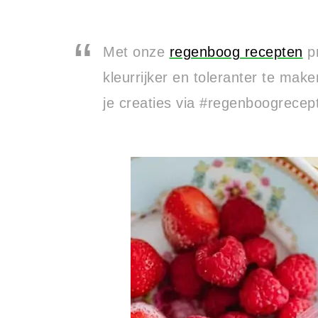
Met onze
regenboog recepten
pr
kleurrijker en toleranter te mak
je creaties via #regenboogrecep