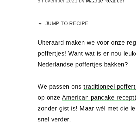
5 november 2021
by
Maartje
Reageer
JUMP TO RECIPE
Uiteraard maken we voor onze re
poffertjes! Want wat is er nou leuk
Nederlandse poffertjes bakken?
We passen ons
traditioneel poffer
op onze
American pancake recept
zonder gist is! Maar wél met die l
snel verder.